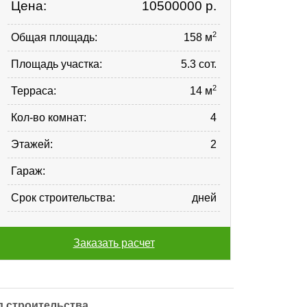
Цена:
10500000
р.
2
Общая площадь:
158 м
Площадь участка:
5.3 сот.
2
Терраса:
14 м
Кол-во комнат:
4
Этажей:
2
Гараж:
Срок строительства:
дней
Заказать расчет
д строительства